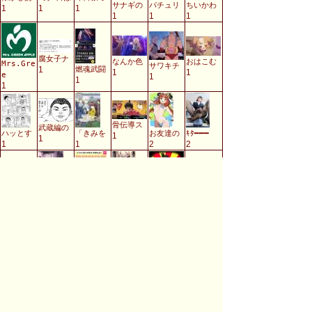
サナギの
パチュリ
ちいかわ
1
1
1
1
1
1
腐女子ナ
なんか色
おはこむ
Mrs.Gre
サワキチ
1
燃魂武闘
1
1
e
1
1
1
骨伝導ス
武蔵編の
ハッとす
「きみを
お友達の
ｷﾀ━━━
1
1
1
1
2
2
!!?
浴衣を着
ガッツリ
どれがお
とりあえ
L4D2スレ
2
2
2
2
2
2
京都府舞
帰宅ラッ
ルシファ
ジュエル
ど〜ん！
夕飯なに
2
2
2
2
2
2
いやむし
えろ
このアニ
グラップ
夜の女装
カール