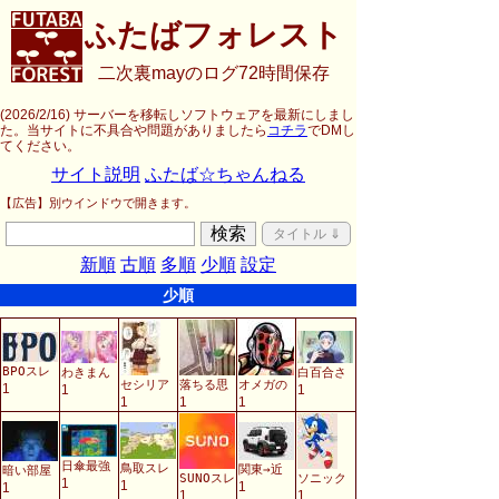
ふたばフォレスト
二次裏mayのログ72時間保存
(2026/2/16) サーバーを移転しソフトウェアを最新にしまし
た。当サイトに不具合や問題がありましたら
コチラ
でDMし
てください。
サイト説明
ふたば☆ちゃんねる
【広告】別ウインドウで開きます。
検索
タイトル ⇓
新順
古順
多順
少順
設定
少順
BPOスレ
わきまん
白百合さ
セシリア
落ちる思
オメガの
1
1
1
1
1
1
日傘最強
鳥取スレ
関東→近
暗い部屋
SUNOスレ
ソニック
1
1
1
1
1
1