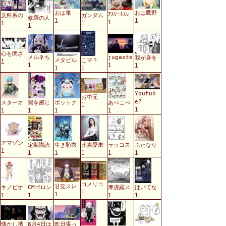
おは肇
おは鷹野
ｱｽﾘｰﾄｽﾚ
文科系の
ガンダム
修羅の人
1
1
1
1
1
1
心を閉ざ
メルネち
jugaste
我が身を
メタビル
こマ？
1
1
1
1
1
1
Youtub
お中元
e?
スターオ
闇を感じ
ポットク
あべこべ
1
1
1
1
1
1
アマゾン
定期購読
生き恥衣
比嘉愛未
ラッコス
ふたなり
1
1
1
1
1
1
コメリコ
甘党スレ
キノピオ
CMゴロン
摩虎羅ス
はいてな
1
1
1
1
1
1
懐かし携
8月4日は
昨日張っ