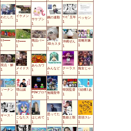
イケメン
わたした
ﾜﾝﾋﾟ五年
鋼の連勤
ベッセン
サケブシ
1
1
1
1
1
1
ｷﾀ━━━
廃品パー
攻略対象
ｷﾀ━━━
沖縄ぜん
3Dカスタ
1
1
1
1
1
1
視点・解
あらカワ
メイドス
みんなど
ナーラス
痴女じゃ
1
1
1
1
1
1
ソーナン
増山誠
韓国監督
(結構)あ
POWブロ?
無職聖帝
1
1
1
1
1
1
思ってた
ギース・
こなたス
はじめて
贄姫と獣
音頭スレ
1
1
1
1
1
1