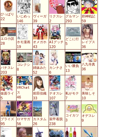
ひっぱり
いじめっ
ヴィーガ
リクスレ
グルマン
邪神戦記
22
146
39
2
293
59
エロ小説
どこに行
ホモ漫画
オメガホ
AIグッチ
レイプス
28
5
19
43
120
36
八九寺真
コレクシ
いい勝負
パチスレ
姉妹みた
カンナさ
36
8
13
203
52
6
VRChat
ス
仮面ライ
前田佳織
テオスレ
私がモテ
美味しそ
46
5
33
107
7
10
コイカツ
オデスレ
プライズ
ロマサガ
カスタム
装甲着脱
3
9
95
56
26
238