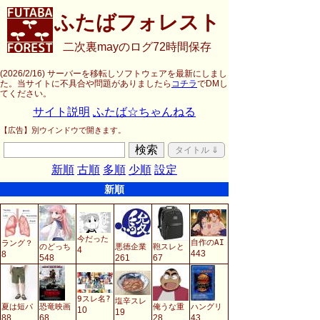
ふたばフォレスト
二次裏mayのログ72時間保存
(2026/2/16) サーバーを移転しソフトウェアを最新にしまし
た。当サイトに不具合や問題がありましたら
コチラ
でDMし
てください。
サイト説明
ふたば☆ちゃんねる
【広告】別ウインドウで開きます。
検索
タイトル ⇓
新順
古順
多順
少順
設定
新順
今だった
自作のAI
ラング？
のどっち
悪徳企業
鞄スレと
4
443
8
548
261
67
9スレ名?
塩辛スレ
夏は短パ
恐竜映画
俺うな重
ハングリ
10
19
88
68
28
43