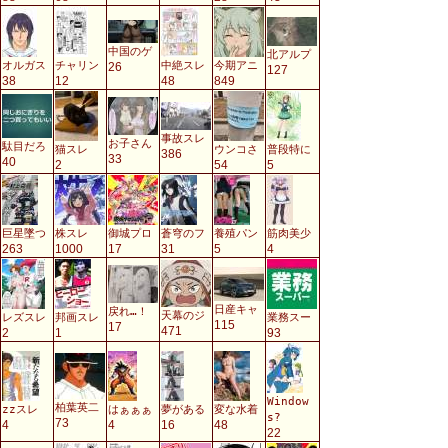
中国のゲ
北アルプ
オルガス
チャリン
中絶スレ
今期アニ
26
127
38
12
48
849
事故スレ
お子さん
駄目だろ
猫スレ
ウンコさ
普段特に
386
33
40
2
54
5
巨星墜つ
株スレ
御城プロ
蒼穹のフ
養殖パン
筋肉美少
263
1000
17
31
5
4
日産キャ
戻れ…！
天幕のジ
レズスレ
邦画スレ
業務スー
115
17
471
2
1
93
Window
柏葉英二
zzスレ
はぁぁぁ
夢がある
変な水着
s?
73
4
4
16
48
22