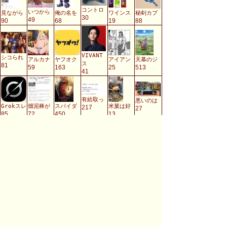
コントロ
いつから
見ながら
俺の名を
ワインス
秘剣カブ
30
49
90
68
19
88
VIVANT
シコられ
アルカナ
ヤフオク
アイアン
天幕のジ
ス
81
59
163
25
513
41
有給取っ
悪いのは
Grokスレ
畑泥棒が
スパイダ
米菓は好
217
27
85
72
450
13
悪魔合体
仁スレ最
結局どう
PCケース
配信者は
草薙柴舟
5
72
1000
9
2
17
長崎皿う
我成先生
前章ボス
誰得ガン
引退
ジル・バ
109
23
77
111
446
1