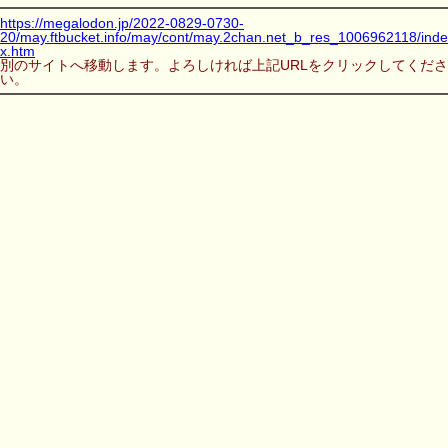
https://megalodon.jp/2022-0829-0730-
20/may.ftbucket.info/may/cont/may.2chan.net_b_res_1006962118/inde
x.htm
別のサイトへ移動します。よろしければ上記URLをクリックしてくださ
い。