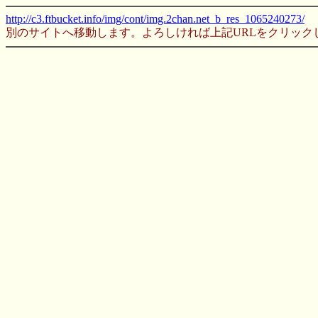
http://c3.ftbucket.info/img/cont/img.2chan.net_b_res_1065240273/
別のサイトへ移動します。よろしければ上記URLをクリック